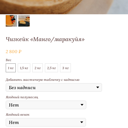
Чизкейк «Манго/маракуйя»
2 800
₽
Вес
1 кг
1,5 кг
2 кг
2,5 кг
3 кг
Добавить мастичную табличку с надписью
Ягодный полумесяц
Ягодный венок