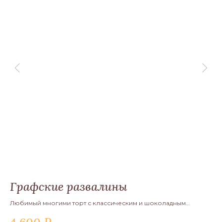
Графские развалины
М
ным
Любимый многими торт с классическим и шоколадным
Вк
бисквитом, пропитанный сметанный кремом.
шо
Ми